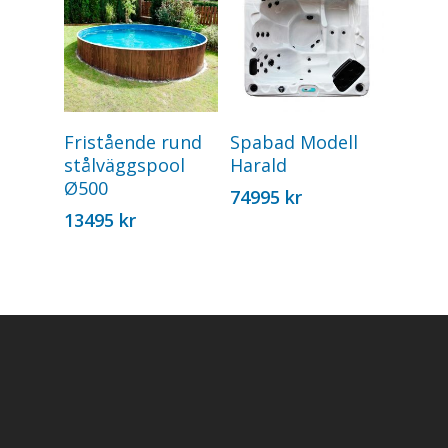
Add To Cart
Add To Cart
Fristående rund
Spabad Modell
stålväggspool
Harald
Ø500
74995
kr
13495
kr