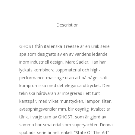
Description
Start
Varumärken
GHOST från italienska Treesse är en unik serie
Färgguiden
spa som designats av en av världens ledande
inom industriell design, Marc Sadler. Han har
Prisgaranti
lyckats kombinera toppmaterial och high-
performance-massage utan att på något sätt
Pool & Spabad
kompromissa med det eleganta uttrycket. Den
Bygg
Pooltak
tekniska hårdvaran är integrerad i ett tunt
kantspår, med vilket munstycken, lampor, filter,
Spabad
Verktygsbutik
avtappningsventiler mm. blir osynlig. Kvalitet är
Swimmingpools
tänkt i varje tum av GHOST, som är gjord av
Kontakta oss
samma hartsmaterial som superyachter. Denna
Om oss
spabads-serie är helt enkelt ”State Of The Art”