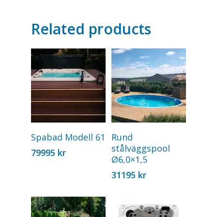
Related products
Add To Cart
Add To Cart
Spabad Modell 61
Rund
stålväggspool
79995
kr
Ø6,0×1,5
31195
kr