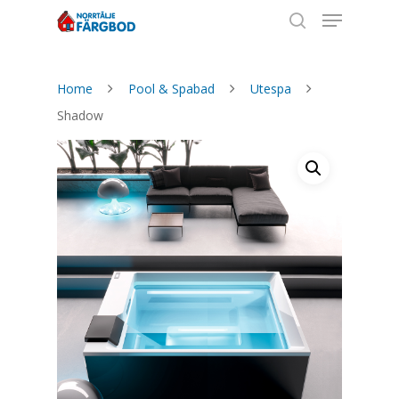
Home
Pool & Spabad
Utespa
Hit enter to search or ESC to close
Shadow