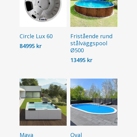
Add To Cart
Add To Cart
Circle Lux 60
Fristående rund
stålväggspool
84995
kr
Ø500
13495
kr
Add To Cart
Add To Cart
Maya
Oval