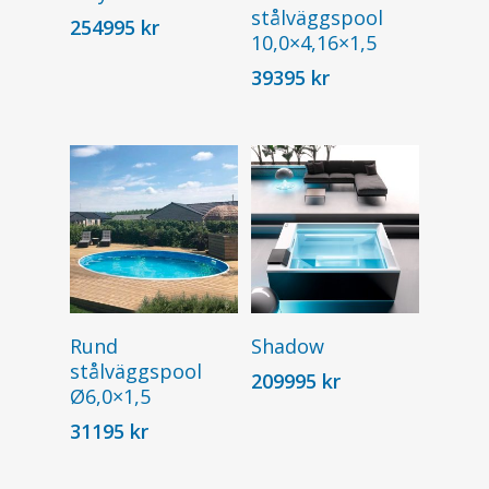
stålväggspool
254995
kr
10,0×4,16×1,5
39395
kr
Start
Varumärken
Färgguiden
Prisgaranti
Add To Cart
Add To Cart
Rund
Shadow
Pool & Spabad
stålväggspool
209995
kr
Ø6,0×1,5
Bygg
Pooltak
31195
kr
Spabad
Verktygsbutik