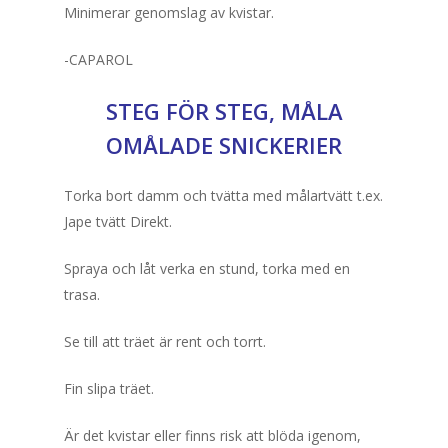
Minimerar genomslag av kvistar.
Färgguiden
Prisgaranti
-CAPAROL
Pool & Spabad
STEG FÖR STEG, MÅLA
OMÅLADE SNICKERIER
Bygg
Pooltak
Spabad
Verktygsbutik
Torka bort damm och tvätta med målartvätt t.ex.
Jape tvätt Direkt.
Swimmingpools
Kontakta oss
Spraya och låt verka en stund, torka med en
Om oss
trasa.
Mitt konto
Se till att träet är rent och torrt.
Fin slipa träet.
Är det kvistar eller finns risk att blöda igenom,