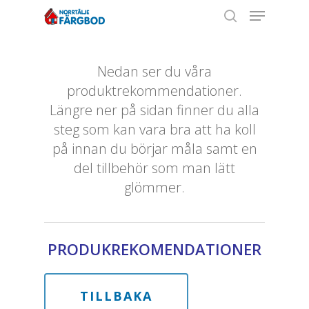
Nedan ser du våra
produktrekommendationer.
Hit enter to search or ESC to close
Längre ner på sidan finner du alla
steg som kan vara bra att ha koll
Start
på innan du börjar måla samt en
del tillbehör som man lätt
Varumärken
glömmer.
Färgguiden
Prisgaranti
PRODUKREKOMENDATIONER
Pool & Spabad
Bygg
Pooltak
TILLBAKA